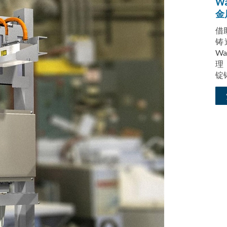
W
金
借
铸
W
理
锭